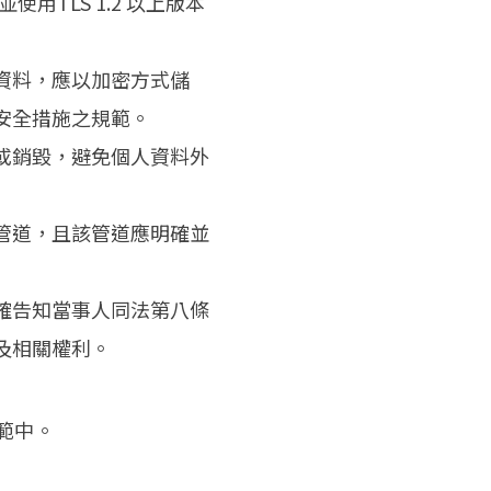
TLS 1.2 以上版本
資料，應以加密方式儲
安全措施之規範。
或銷毀，避免個人資料外
管道，且該管道應明確並
確告知當事人同法第八條
及相關權利。
範中。