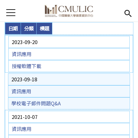
Jump to Main content
Jump to Navigation
首頁
首頁
日期
分類
標題
Open submenu (關於)
關於
2023-09-20
開放時間
資訊應用
授權軟體下載
圖書服務
(link is external)
2023-09-18
資訊服務
Open subm
資訊應用
智慧財產權專區
學校電子郵件問題Q&A
AI助理
(link is external)
2021-10-07
資訊應用